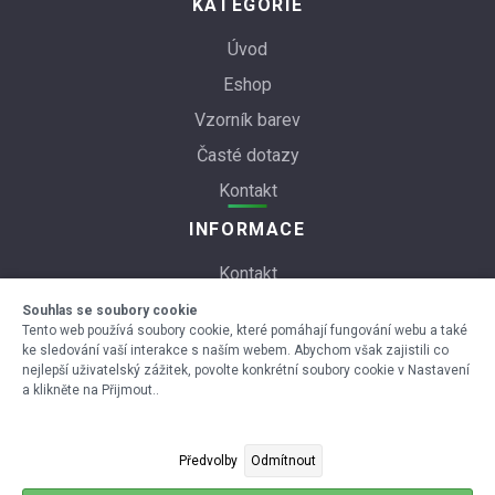
KATEGORIE
Úvod
Eshop
Vzorník barev
Časté dotazy
Kontakt
INFORMACE
Kontakt
Obchodní podmínky
Souhlas se soubory cookie
Tento web používá soubory cookie, které pomáhají fungování webu a také
ke sledování vaší interakce s naším webem. Abychom však zajistili co
nejlepší uživatelský zážitek, povolte konkrétní soubory cookie v Nastavení
a klikněte na Přijmout..
Předvolby
Odmítnout
Tvorba webových stránek Brno
Tvorba